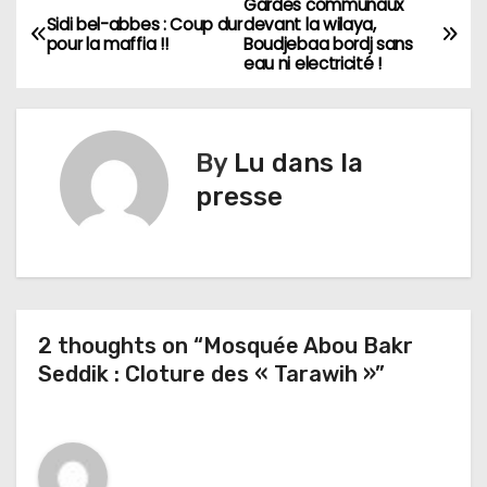
Gardes communaux
N
Sidi bel-abbes : Coup dur
devant la wilaya,
pour la maffia !!
Boudjebaa bordj sans
a
eau ni electricité !
v
i
By
Lu dans la
g
presse
a
t
i
2 thoughts on “Mosquée Abou Bakr
Seddik : Cloture des « Tarawih »”
o
n
d