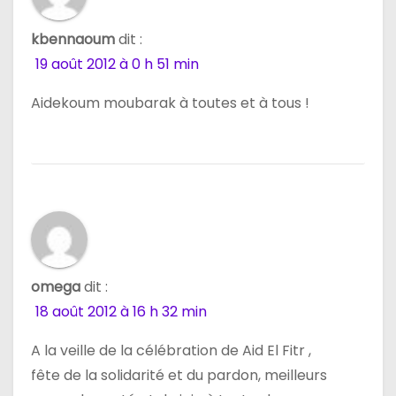
e
kbennaoum
dit :
l
19 août 2012 à 0 h 51 min
’
Aidekoum moubarak à toutes et à tous !
a
r
t
i
c
omega
dit :
18 août 2012 à 16 h 32 min
l
A la veille de la célébration de Aid El Fitr ,
e
fête de la solidarité et du pardon, meilleurs