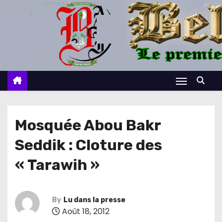
S
k
i
p
t
o
c
o
n
Mosquée Abou Bakr
t
Seddik : Cloture des
e
n
« Tarawih »
t
By
Lu dans la presse
Août 18, 2012