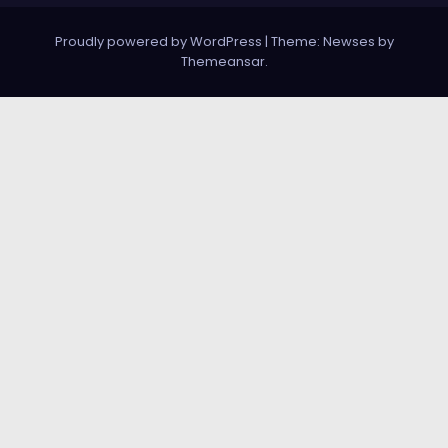
Proudly powered by WordPress
|
Theme: Newses by
Themeansar
.