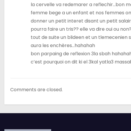
’
la cervelle va redemarer a reflechir…bon m
femme bege a un enfant et nos femmes ont 
a
donner un petit interet disant un petit salai
r
pourra faire un tris?? elle va dire oui ou non
tout de suite un blideen et un tlemecenien se le
t
aura les enchères…hahahah
i
bon parpaing de reflexion 3la sbah hahaha
c’est pourquoi on dit ki el 3kal yatla3 mass
c
l
e
Comments are closed.