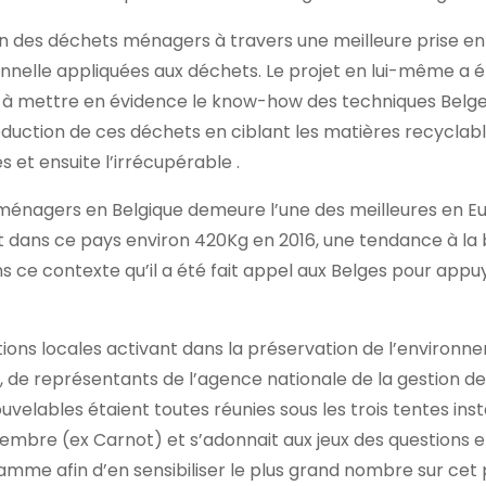
ion des déchets ménagers à travers une meilleure prise e
ionnelle appliquées aux déchets. Le projet en lui-même a ét
e à mettre en évidence le know-how des techniques Belge
duction de ces déchets en ciblant les matières recyclab
 et ensuite l’irrécupérable .
s ménagers en Belgique demeure l’une des meilleures en E
 dans ce pays environ 420Kg en 2016, une tendance à la 
s ce contexte qu’il a été fait appel aux Belges pour appuy
ions locales activant dans la préservation de l’environne
, de représentants de l’agence nationale de la gestion d
velables étaient toutes réunies sous les trois tentes inst
vembre (ex Carnot) et s’adonnait aux jeux des questions e
gramme afin d’en sensibiliser le plus grand nombre sur ce