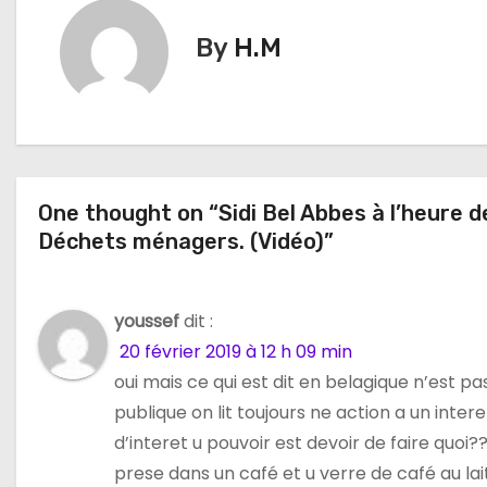
i
By
H.M
g
a
t
One thought on “Sidi Bel Abbes à l’heure de
i
Déchets ménagers. (Vidéo)”
o
n
youssef
dit :
20 février 2019 à 12 h 09 min
d
oui mais ce qui est dit en belagique n’est pa
e
publique on lit toujours ne action a un interet
d’interet u pouvoir est devoir de faire quoi?
l
prese dans un café et u verre de café au la