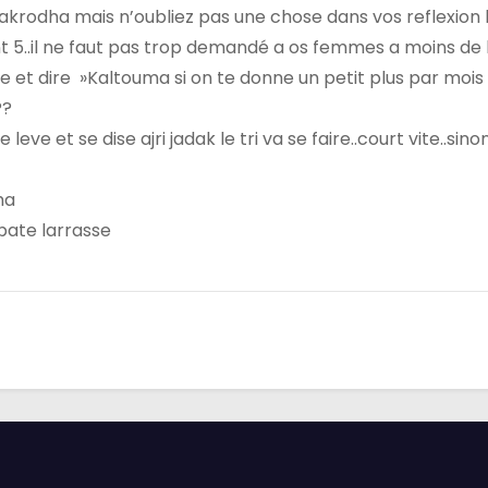
akrodha mais n’oubliez pas une chose dans vos reflexion 
5..il ne faut pas trop demandé a os femmes a moins de 
re et dire »Kaltouma si on te donne un petit plus par mois
??
ve et se dise ajri jadak le tri va se faire..court vite..sinon 
ha
abate larrasse