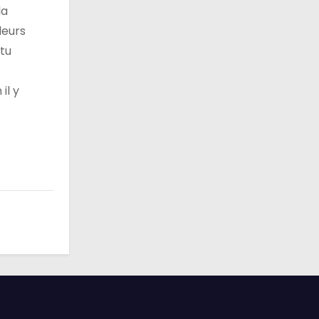
la
leurs
 tu
il y