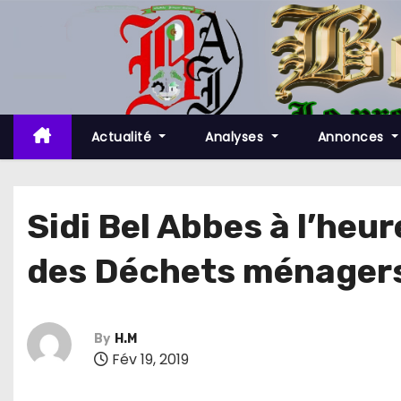
S
k
i
p
t
o
Actualité
Analyses
Annonces
c
o
n
Sidi Bel Abbes à l’heur
t
des Déchets ménagers
e
n
t
By
H.M
Fév 19, 2019