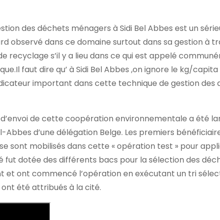
t gestion des déchets ménagers à Sidi Bel Abbes est un série
tard observé dans ce domaine surtout dans sa gestion à tr
t de recyclage s’il y a lieu dans ce qui est appelé commu
ue.Il faut dire qu’ à Sidi Bel Abbes ,on ignore le kg/capit
indicateur important dans cette technique de gestion des
coup d’envoi de cette coopération environnementale a été l
 Bel-Abbes d’une délégation Belge. Les premiers bénéficiair
i se sont mobilisés dans cette « opération test » pour appl
 fut dotée des différents bacs pour la sélection des déch
ent et ont commencé l’opération en exécutant un tri sélect
nt été attribués à la cité.