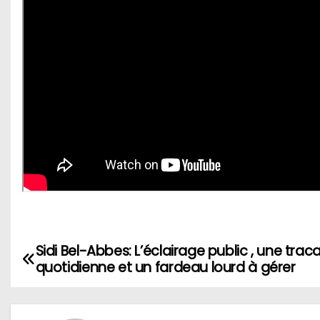
Sidi Bel-Abbes: L’éclairage public , une trac
N
quotidienne et un fardeau lourd à gérer
a
v