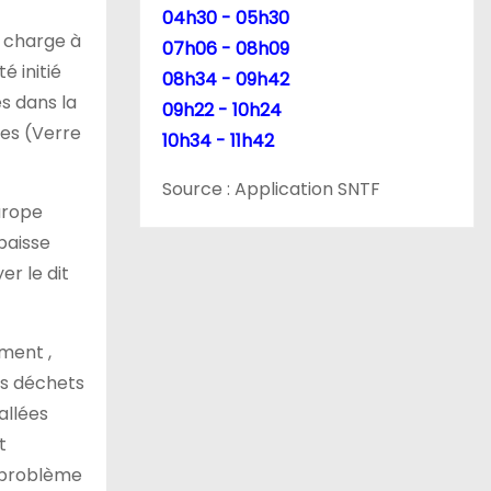
04h30 - 05h30
n charge à
07h06 - 08h09
é initié
08h34 - 09h42
s dans la
09h22 - 10h24
les (Verre
10h34 - 11h42
Source : Application SNTF
urope
baisse
er le dit
ment ,
es déchets
allées
t
t problème