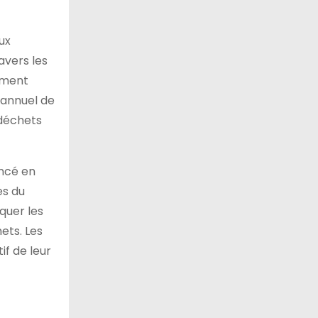
ux
avers les
nément
a annuel de
 déchets
ancé en
es du
iquer les
ets. Les
if de leur