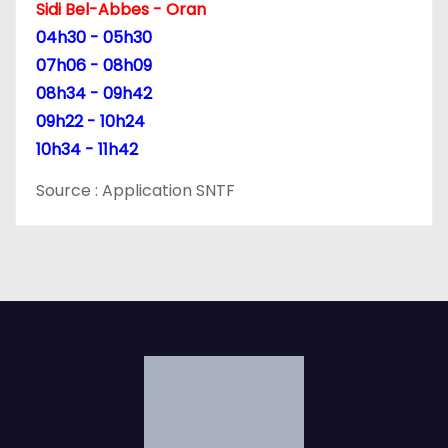
Sidi Bel-Abbes - Oran
i
04h30 - 05h30
07h06 - 08h09
c
08h34 - 09h42
l
09h22 - 10h24
10h34 - 11h42
e
Source : Application SNTF