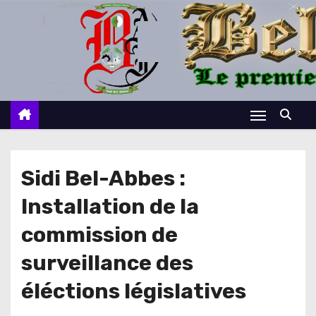
S
k
i
p
t
o
c
o
n
Sidi Bel-Abbes :
t
Installation de la
e
n
commission de
t
surveillance des
éléctions législatives