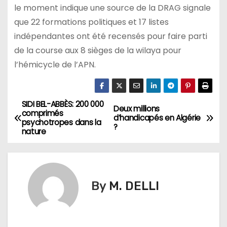
le moment indique une source de la DRAG signale
que 22 formations politiques et 17 listes
indépendantes ont été recensés pour faire parti
de la course aux 8 sièges de la wilaya pour
l’hémicycle de l’APN.
SIDI BEL-ABBÈS: 200 000
N
Deux millions
comprimés
d’handicapés en Algérie
psychotropes dans la
a
?
nature
v
i
By
M. DELLI
g
a