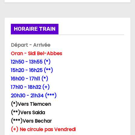
t
i
HORAIRE TRAIN
o
n
Départ - Arrivée
Oran - Sidi Bel-Abbes
d
12h50 - 13h55 (*)
e
15h20 - 16h25 (**)
16h00 - 17h11 (*)
l
17h10 - 18h32 (+)
’
20h30 - 21h34 (***)
(*)Vers Tlemcen
a
(**)Vers Saida
r
(***)Vers Bechar
(+) Ne circule pas Vendredi
t