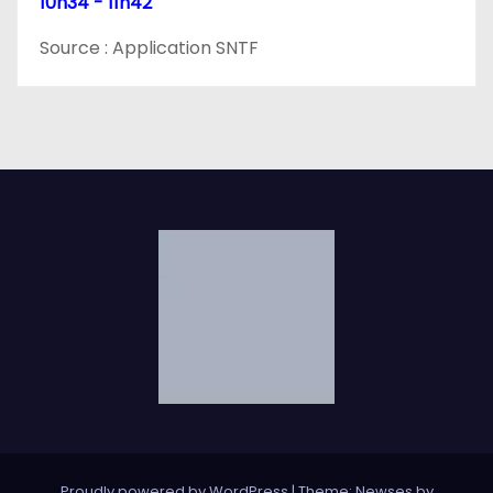
10h34 - 11h42
Source : Application SNTF
Proudly powered by WordPress
|
Theme: Newses by