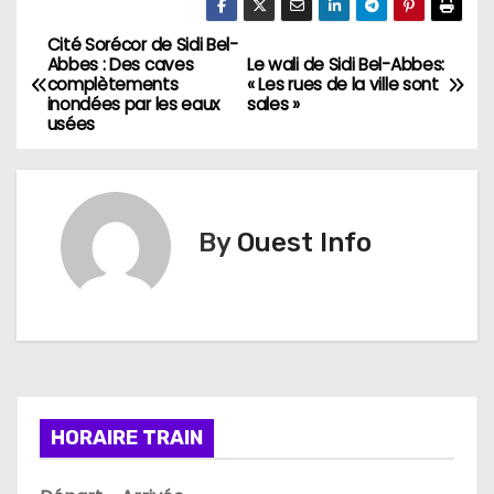
Cité Sorécor de Sidi Bel-
N
Abbes : Des caves
Le wali de Sidi Bel-Abbes:
complètements
« Les rues de la ville sont
a
inondées par les eaux
sales »
usées
v
i
g
By
Ouest Info
a
t
i
o
HORAIRE TRAIN
n