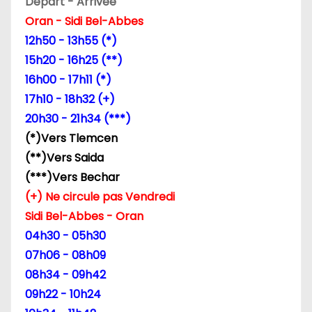
Départ - Arrivée
d
Oran - Sidi Bel-Abbes
12h50 - 13h55 (*)
e
15h20 - 16h25 (**)
l
16h00 - 17h11 (*)
17h10 - 18h32 (+)
’
20h30 - 21h34 (***)
a
(*)Vers Tlemcen
(**)Vers Saida
r
(***)Vers Bechar
t
(+) Ne circule pas Vendredi
Sidi Bel-Abbes - Oran
i
04h30 - 05h30
c
07h06 - 08h09
08h34 - 09h42
l
09h22 - 10h24
e