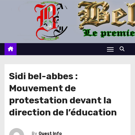
S
k
i
p
t
o
c
o
n
Sidi bel-abbes :
t
Mouvement de
e
n
protestation devant la
t
direction de l’éducation
By
Ouest Info