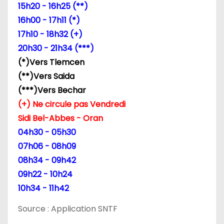
d
15h20 - 16h25 (**)
e
16h00 - 17h11 (*)
17h10 - 18h32 (+)
l
20h30 - 21h34 (***)
’
(*)Vers Tlemcen
(**)Vers Saida
a
(***)Vers Bechar
r
(+) Ne circule pas Vendredi
Sidi Bel-Abbes - Oran
t
04h30 - 05h30
i
07h06 - 08h09
08h34 - 09h42
c
09h22 - 10h24
l
10h34 - 11h42
e
Source : Application SNTF