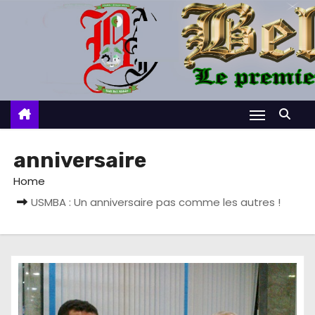
S
k
i
p
t
o
c
o
anniversaire
n
Home
t
USMBA : Un anniversaire pas comme les autres !
e
n
t