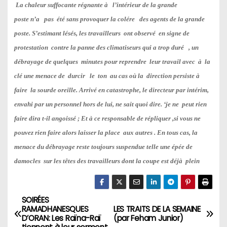
La chaleur suffocante régnante à l’intérieur de la grande
poste n’a pas été sans provoquer la colére des agents de la grande
poste. S’estimant lésés, les travailleurs ont observé en signe de
protestation contre la panne des climatiseurs
qui a trop duré
, un
débrayage de quelques minutes pour reprendre leur travail avec à la
clé une menace de durcir le ton au cas où la direction persiste à
faire la sourde oreille. Arrivé en catastrophe, le directeur par intérim,
envahi par un personnel hors de lui, ne sait quoi dire. ‘je ne peut rien
faire dira t-il angoissé ; Et à ce responsable de répliquer ,si vous ne
pouvez rien faire alors laisser la place aux autres . En tous cas, la
menace du débrayage reste toujours suspendue telle une épée de
damocles sur les têtes des travailleurs dont la coupe est déjà plein
SOIRÉES
N
RAMADHANESQUES
LES TRAITS DE LA SEMAINE
D’ORAN: Les Raïna-Raï
(par Feham Junior)