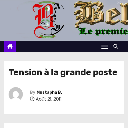
S
k
i
p
t
o
c
o
n
Tension à la grande poste
t
e
n
By
Mustapha B.
Août 21, 2011
t