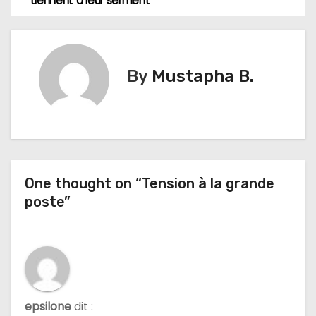
a
tiennent à leur serment
v
i
By
Mustapha B.
g
a
t
i
One thought on “Tension à la grande
poste”
o
n
d
e
epsilone
dit :