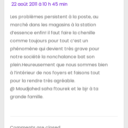
l
22 août 2011 à 10 h 45 min
’
Les problèmes persistent à la poste, au
marché dans les magasins à la station
a
d’essence enfin! il faut faire la chenille
r
comme toujours pour tout c’est un
phénomène qui devient très grave pour
t
notre société la nonchalance bat son
i
plein.Heureusement que nous sommes bien
à l’intérieur de nos foyers et faisons tout
c
pour la rendre très agréable.
l
@ Moudjahed saha ftourek et le bjr à ta
grande famille.
e
Comments are closed.