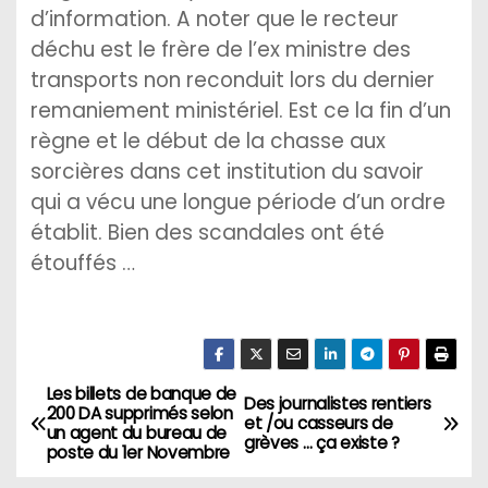
d’information. A noter que le recteur
déchu est le frère de l’ex ministre des
transports non reconduit lors du dernier
remaniement ministériel. Est ce la fin d’un
règne et le début de la chasse aux
sorcières dans cet institution du savoir
qui a vécu une longue période d’un ordre
établit. Bien des scandales ont été
étouffés …
Les billets de banque de
N
Des journalistes rentiers
200 DA supprimés selon
et /ou casseurs de
un agent du bureau de
a
grèves … ça existe ?
poste du 1er Novembre