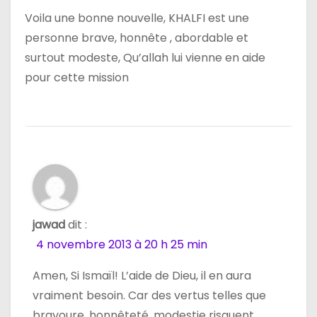
’
Voila une bonne nouvelle, KHALFI est une
personne brave, honnête , abordable et
a
surtout modeste, Qu’allah lui vienne en aide
r
pour cette mission
t
i
c
l
e
jawad
dit :
4 novembre 2013 à 20 h 25 min
Amen, Si Ismaïl! L’aide de Dieu, il en aura
vraiment besoin. Car des vertus telles que
bravoure, honnêteté, modestie risquent