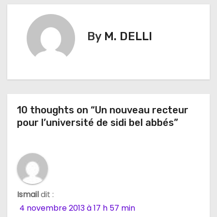
v
i
By
M. DELLI
g
a
t
i
10 thoughts on “Un nouveau recteur
pour l’université de sidi bel abbés”
o
n
d
e
Ismail
dit :
l
4 novembre 2013 à 17 h 57 min