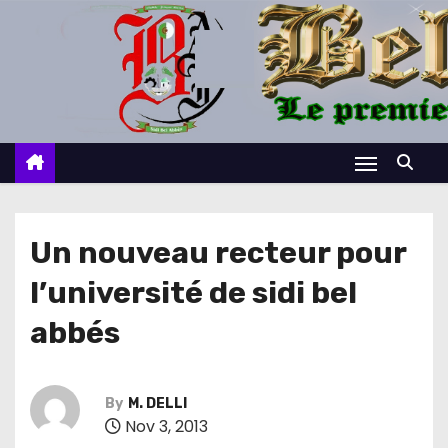
S
k
i
p
t
o
c
o
n
Un nouveau recteur pour
t
l’université de sidi bel
e
n
abbés
t
By
M. DELLI
Nov 3, 2013