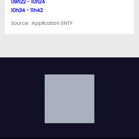
09h22 - 10h24
l
10h34 - 11h42
e
Source : Application SNTF