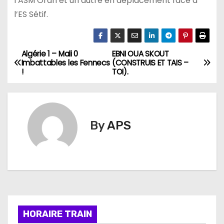
l’ASM Oran et un autre en déplacement face à
l’ES Sétif.
Algérie 1 – Mali 0
EBNI OUA SKOUT
N
Imbattables les Fennecs
(CONSTRUIS ET TAIS –
!
TOI).
a
v
i
By
APS
g
a
t
i
HORAIRE TRAIN