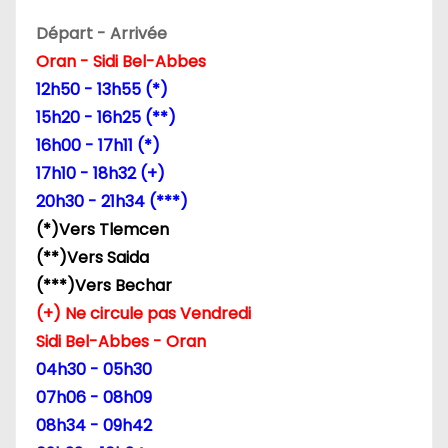
o
Départ - Arrivée
n
Oran - Sidi Bel-Abbes
d
12h50 - 13h55 (*)
15h20 - 16h25 (**)
e
16h00 - 17h11 (*)
l
17h10 - 18h32 (+)
20h30 - 21h34 (***)
’
(*)Vers Tlemcen
a
(**)Vers Saida
(***)Vers Bechar
r
(+) Ne circule pas Vendredi
t
Sidi Bel-Abbes - Oran
04h30 - 05h30
i
07h06 - 08h09
c
08h34 - 09h42