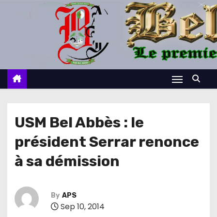
S
k
i
p
t
o
c
o
n
USM Bel Abbès : le
t
président Serrar renonce
e
n
à sa démission
t
By
APS
Sep 10, 2014