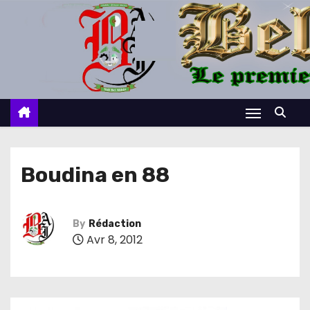
S
k
i
p
t
o
c
o
n
Boudina en 88
t
e
n
By
Rédaction
Avr 8, 2012
t