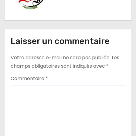
g
a
t
Laisser un commentaire
i
Votre adresse e-mail ne sera pas publiée.
Les
o
champs obligatoires sont indiqués avec
*
n
Commentaire
*
d
e
l
’