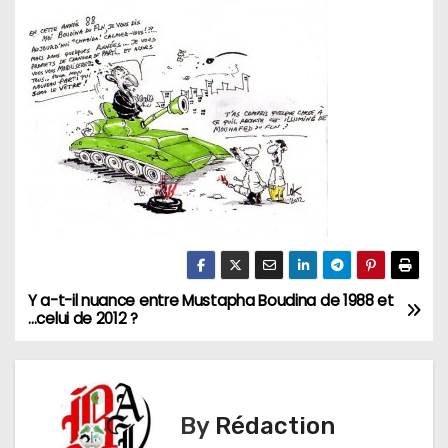
Y a-t-il nuance entre Mustapha Boudina de 1988 et
N
…celui de 2012 ?
a
v
By
Rédaction
i