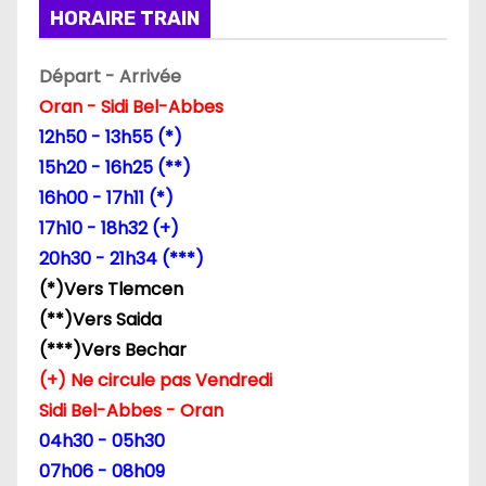
i
HORAIRE TRAIN
n
Départ - Arrivée
a
Oran - Sidi Bel-Abbes
12h50 - 13h55 (*)
t
15h20 - 16h25 (**)
i
16h00 - 17h11 (*)
17h10 - 18h32 (+)
o
20h30 - 21h34 (***)
n
(*)Vers Tlemcen
(**)Vers Saida
d
(***)Vers Bechar
e
(+) Ne circule pas Vendredi
Sidi Bel-Abbes - Oran
s
04h30 - 05h30
p
07h06 - 08h09