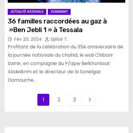
ACTUALITÉ NATIONALE
EVENEMENT
36 familles raccordées au gaz à
»Ben Jebli 1 » à Tessala
Fév 20, 2024
Djillali T.
Profitant de la célébration du 35è anniversaire de
la journée nationale du chahid, le wali Chibani
Samir, en compagnie du P/apw Belkhorissat
Abdelkrim et le directeur de la Sonelgaz
Damouche…
P
1
2
3
a
g