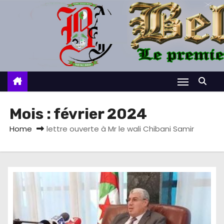
S
k
i
p
t
o
c
o
Mois :
février 2024
n
Home
lettre ouverte à Mr le wali Chibani Samir
t
e
n
t