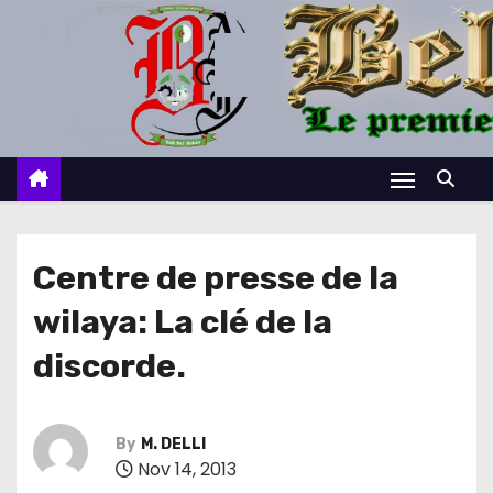
S
k
i
p
t
o
c
o
n
Centre de presse de la
t
wilaya: La clé de la
e
n
discorde.
t
By
M. DELLI
Nov 14, 2013