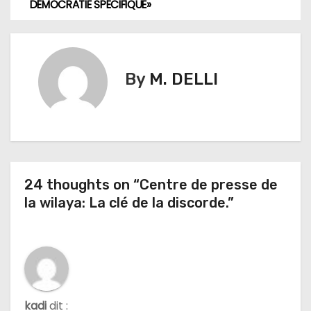
DÉMOCRATIE SPÉCIFIQUE»
a
v
i
By
M. DELLI
g
a
t
24 thoughts on “Centre de presse de
i
la wilaya: La clé de la discorde.”
o
n
d
e
kadi
dit :