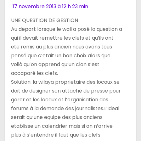
17 novembre 2013 à 12 h 23 min
l
UNE QUESTION DE GESTION
’
Au depart lorsque le wali a posé la question a
a
qui il devait remettre les clefs et qu’ils ont
ete remis au plus ancien nous avons tous
r
pensé que c’etait un bon choix alors que
t
voilà qu’on apprend qu’un clan s’est
accaparé les clefs.
i
Solution: la wilaya proprietaire des locaux se
c
doit de designer son attaché de presse pour
gerer et les locaux et l’organisation des
l
forums à la demande des journalistes.L’ideal
e
serait qu’une equipe des plus anciens
etablisse un calendrier mais si on n’arrive
plus à s’entendre il faut que les clefs