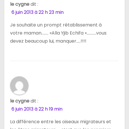
le cygne
dit :
l
6 juin 2013 à 22 h 23 min
’
Je souhaite un prompt rétablissement à
a
votre maman…….. »Alla Yjib Echifa »………..vous
devez beaucoup lui, manquer…..!!!!
r
t
i
c
l
le cygne
dit :
e
6 juin 2013 à 22 h 19 min
La différence entre les oiseaux migrateurs et