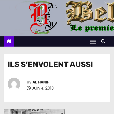
S
k
i
p
t
o
c
o
n
ILS S’ENVOLENT AUSSI
t
e
n
By
AL HANIF
Juin 4, 2013
t