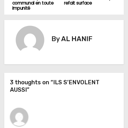
a
communal en toute
refait surface
impunité
v
i
g
By
AL HANIF
a
t
i
3 thoughts on “ILS S’ENVOLENT
o
AUSSI”
n
d
e