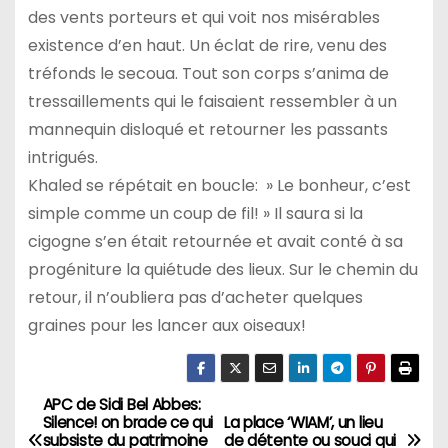
des vents porteurs et qui voit nos misérables
existence d’en haut. Un éclat de rire, venu des
tréfonds le secoua. Tout son corps s’anima de
tressaillements qui le faisaient ressembler à un
mannequin disloqué et retourner les passants
intrigués.
Khaled se répétait en boucle: » Le bonheur, c’est
simple comme un coup de fil! » Il saura si la
cigogne s’en était retournée et avait conté à sa
progéniture la quiétude des lieux. Sur le chemin du
retour, il n’oubliera pas d’acheter quelques
graines pour les lancer aux oiseaux!
APC de Sidi Bel Abbes:
N
Silence! on brade ce qui
La place ‘WIAM’, un lieu
subsiste du patrimoine
de détente ou souci qui