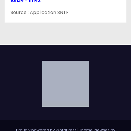
10h34 - 11h42
Source : Application SNTF
Proudly powered by WordPress
|
Theme: Newses by