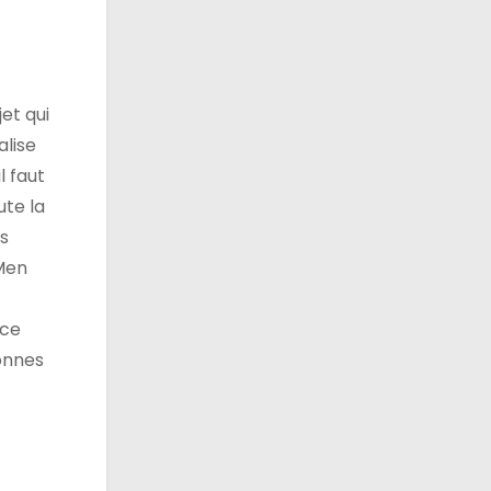
et qui
alise
l faut
ute la
es
 Men
.ce
sonnes