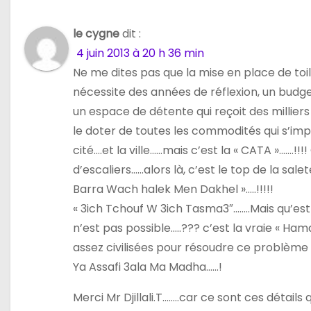
’
le cygne
dit :
a
4 juin 2013 à 20 h 36 min
Ne me dites pas que la mise en place de to
r
nécessite des années de réflexion, un budg
t
un espace de détente qui reçoit des milliers
le doter de toutes les commodités qui s’impo
i
cité….et la ville……mais c’est la « CATA »…….!
c
d’escaliers……alors là, c’est le top de la sa
Barra Wach halek Men Dakhel »…..!!!!!
l
« 3ich Tchouf W 3ich Tasma3″……..Mais qu’est 
e
n’est pas possible…..??? c’est la vraie « Ham
assez civilisées pour résoudre ce problème c
Ya Assafi 3ala Ma Madha……!
Merci Mr Djillali.T……..car ce sont ces détails 