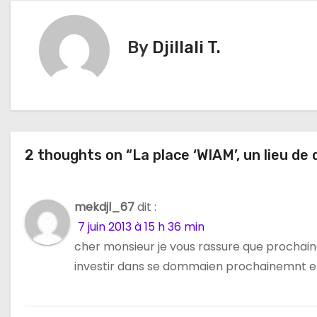
v
i
By
Djillali T.
g
a
t
2 thoughts on “La place ‘WIAM’, un lieu de 
i
o
mekdjl_67
dit :
n
7 juin 2013 à 15 h 36 min
d
cher monsieur je vous rassure que prochaine
investir dans se dommaien prochainemnt et 
e
l