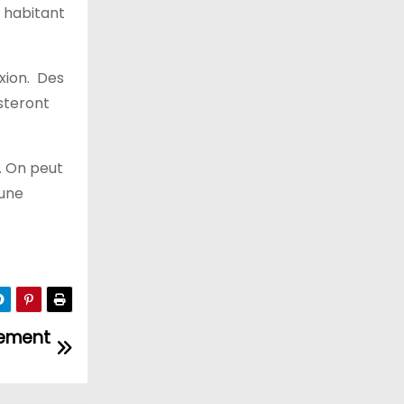
s habitant
xion. Des
esteront
. On peut
 une
quement