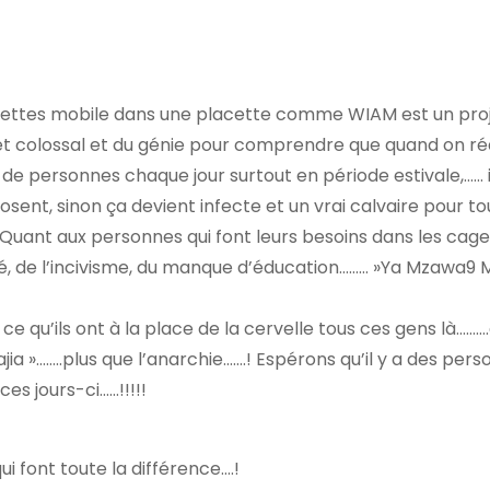
ilettes mobile dans une placette comme WIAM est un proj
et colossal et du génie pour comprendre que quand on ré
 de personnes chaque jour surtout en période estivale,…… i
sent, sinon ça devient infecte et un vrai calvaire pour to
!!! Quant aux personnes qui font leurs besoins dans les cag
leté, de l’incivisme, du manque d’éducation……… »Ya Mzawa9
ce qu’ils ont à la place de la cervelle tous ces gens là………
ajia »……..plus que l’anarchie…….! Espérons qu’il y a des per
es jours-ci……!!!!!
qui font toute la différence….!