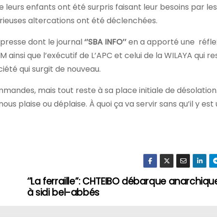
eurs enfants ont été surpris faisant leur besoins par le
érieuses altercations ont été déclenchées.
 presse dont le journal
‘’SBA INFO’’
en a apporté une réfle
M ainsi que l’exécutif de L’APC et celui de la WILAYA qui r
ciété qui surgit de nouveau.
andes, mais tout reste à sa place initiale de désolation
ous plaise ou déplaise. À quoi ça va servir sans qu’il y est
‘’La ferraille’’: CHTEIBO débarque anarchi
à sidi bel-abbés