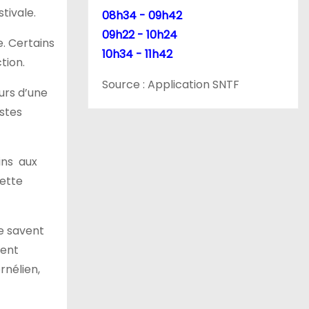
tivale.
08h34 - 09h42
09h22 - 10h24
. Certains
10h34 - 11h42
tion.
Source : Application SNTF
urs d’une
estes
ins aux
cette
ne savent
ment
rnélien,