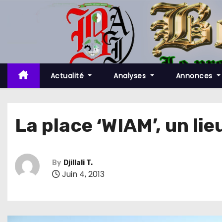
S
k
i
p
t
o
Actualité
Analyses
Annonces
c
o
n
La place ‘WIAM’, un li
t
e
n
By
Djillali T.
t
Juin 4, 2013