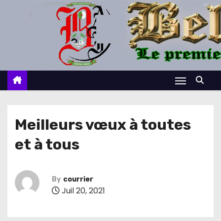
S
k
i
p
t
o
c
o
n
Meilleurs vœux à toutes
t
et à tous
e
n
t
By
courrier
Juil 20, 2021