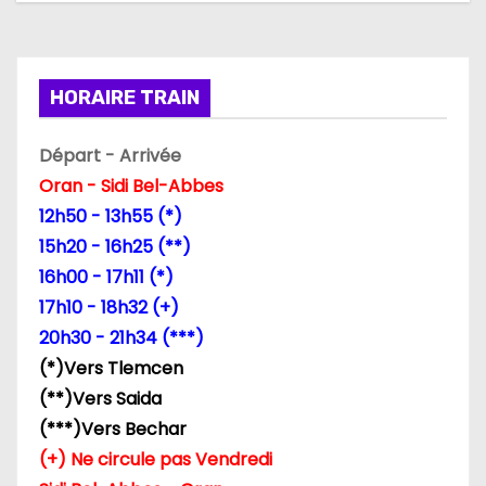
t
i
HORAIRE TRAIN
o
n
Départ - Arrivée
Oran - Sidi Bel-Abbes
d
12h50 - 13h55 (*)
e
15h20 - 16h25 (**)
16h00 - 17h11 (*)
l
17h10 - 18h32 (+)
’
20h30 - 21h34 (***)
(*)Vers Tlemcen
a
(**)Vers Saida
r
(***)Vers Bechar
(+) Ne circule pas Vendredi
t