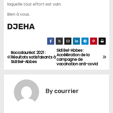
laquelle tout effort est vain.
Bien à vous.
DJEHA
Sidi Bel-Abbes :
N
Baccalauréat 2021 :
Accélération de la
Résultats satisfaisants à
campagne de
a
Sidi Bel-Abbes
vaccination anti-covid
v
i
By
courrier
g
a