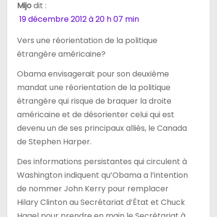
l
Mijo
dit :
’
19 décembre 2012 à 20 h 07 min
a
Vers une réorientation de la politique
étrangère américaine?
r
Obama envisagerait pour son deuxième
t
mandat une réorientation de la politique
i
étrangère qui risque de braquer la droite
américaine et de désorienter celui qui est
c
devenu un de ses principaux alliés, le Canada
l
de Stephen Harper.
e
Des informations persistantes qui circulent à
Washington indiquent qu’Obama a l’intention
de nommer John Kerry pour remplacer
Hilary Clinton au Secrétariat d’État et Chuck
Hagel pour prendre en main le Secrétariat à