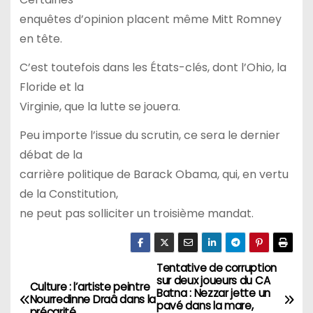
enquêtes d’opinion placent même Mitt Romney
en tête.
C’est toutefois dans les États-clés, dont l’Ohio, la
Floride et la
Virginie, que la lutte se jouera.
Peu importe l’issue du scrutin, ce sera le dernier
débat de la
carrière politique de Barack Obama, qui, en vertu
de la Constitution,
ne peut pas solliciter un troisième mandat.
Tentative de corruption
N
sur deux joueurs du CA
Culture : l’artiste peintre
Batna : Nezzar jette un
a
Nourredinne Draâ dans la
pavé dans la mare,
précarité