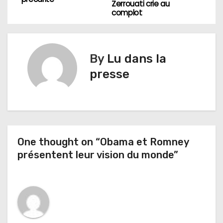
Zerrouati crie au
v
complot
i
g
By
Lu dans la
presse
a
t
i
o
One thought on “Obama et Romney
présentent leur vision du monde”
n
d
e