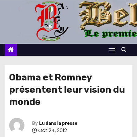
S
k
i
p
t
o
c
o
n
Obama et Romney
t
présentent leur vision du
e
n
monde
t
By
Lu dans la presse
Oct 24, 2012