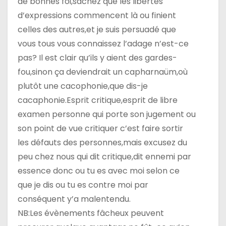
a
de bonnes foi,sachez que les libertés
d’expressions commencent là ou finient
r
celles des autres,et je suis persuadé que
t
vous tous vous connaissez l’adage n’est-ce
pas? Il est clair qu’ils y aient des gardes-
i
fou,sinon ça deviendrait un capharnaüm,où
c
plutôt une cacophonie,que dis-je
cacaphonie.Esprit critique,esprit de libre
l
examen personne qui porte son jugement ou
e
son point de vue critiquer c’est faire sortir
les défauts des personnes,mais excusez du
peu chez nous qui dit critique,dit ennemi par
essence donc ou tu es avec moi selon ce
que je dis ou tu es contre moi par
conséquent y’a malentendu.
NB:Les évènements fâcheux peuvent