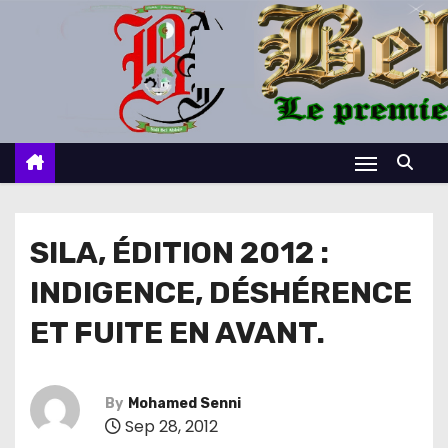
S
k
i
p
t
o
c
o
n
SILA, ÉDITION 2012 :
t
INDIGENCE, DÉSHÉRENCE
e
n
ET FUITE EN AVANT.
t
By
Mohamed Senni
Sep 28, 2012