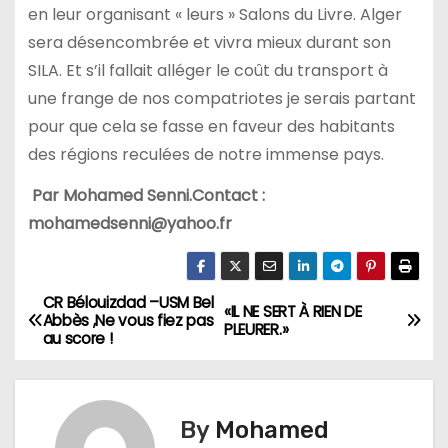
en leur organisant « leurs » Salons du Livre. Alger
sera désencombrée et vivra mieux durant son
SILA. Et s’il fallait alléger le coût du transport à
une frange de nos compatriotes je serais partant
pour que cela se fasse en faveur des habitants
des régions reculées de notre immense pays.
Par Mohamed Senni
.
Contact :
mohamedsenni@yahoo.fr
CR Bélouizdad –USM Bel
N
«IL NE SERT À RIEN DE
Abbès ,Ne vous fiez pas
PLEURER.»
au score !
a
v
By
Mohamed
i