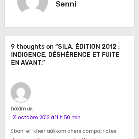
Senni
g
a
t
9 thoughts on “SILA, ÉDITION 2012 :
i
INDIGENCE, DÉSHÉRENCE ET FUITE
o
EN AVANT.”
n
d
e
hakim
dit :
l
21 octobre 2012 à 11 h 50 min
’
Sbah-el-kheïr aâlikom chers compatriotes