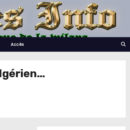
Accès
algérien…