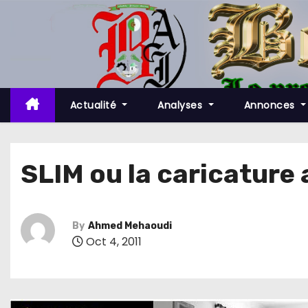
S
k
i
p
t
o
Actualité
Analyses
Annonces
c
o
n
SLIM ou la caricature 
t
e
n
By
Ahmed Mehaoudi
t
Oct 4, 2011