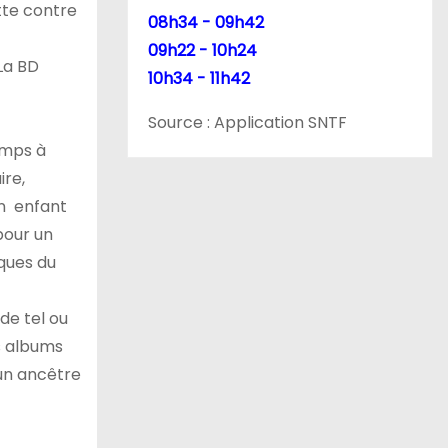
tte contre
08h34 - 09h42
é
09h22 - 10h24
 La BD
10h34 - 11h42
Source : Application SNTF
emps à
ire,
un enfant
pour un
iques du
de tel ou
s albums
 un ancêtre