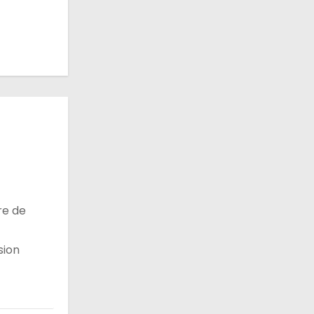
re de
sion