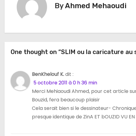
i
By
Ahmed Mehaoudi
g
a
t
One thought on “SLIM ou la caricature au 
i
o
BenKhelouf K.
dit :
n
5 octobre 2011 à 0 h 36 min
d
Merci Mehiaoudi Ahmed, pour cet article sur
Bouzid, fera beaucoup plaisir
e
Cela serait bien si le dessinateur- Chroniqu
l
presque identique de ZinA ET bOUZID VU EN 
’