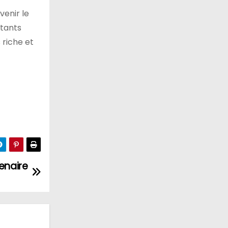
venir le
itants
 riche et
tenaire