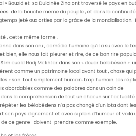
al » Bouzid et sa Dulcinée Zina ont traversé le pays en bu
ichées de la bouche même du peuple , et dans la continuit
gtemps jeté aux orties par la grâce de la mondialisation.
gté , cette même forme ,
enne dans son cru , comédie humaine qu’il a su avec le t
t bien, elle nous fait pleurer et rire, de ce bon rire popula
lim oueld Hadj Mokhtar dans son « douar belabésien » 
dèrent comme un patrimoine local avant tout , chose qui 
ulles » son tout simplement humain, trop humain. Les répl
 vrais abordables comme des palabres dans un coin de
 dans la compréhension de tout un chacun sur l’actualité 
répéter les bélabésiens n’a pas changé d’un iota dont le
 sert son pays dignement et avec si plein d’humour et voilà
teur de ce genre doivent prendre comme exemple.
he et les frères