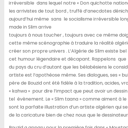
irréversible dans lequel notre « Don quichotte nation
les arrivistes de tout bord , truffé d’anecdotes dén
aujourd’hui même sans le socialisme irréversible lon
made in Slim arrive
toujours à nous toucher , toujours avec ce même doi
cette même scénographie à traduire la réalité algéri
créer son propre univers . L’Algérie de Slim existe bel e
cet humour légendaire et décapant. Rappelons que S
du pays du cru d’autant que les bélabésiens le consi
artiste est l’apothéose même. Ses dialogues, ses « b
père de Bouzid ont été fidèle à la tradition, acides,
« kahwa » pour dire l’impact que peut avoir un dessin
tel évènement. Le « Slim taana » comme aiment à le 
sont la parfaite illustration d’un artiste algérien qui
de la caricature bien de chez nous que le dessina
Bouzid a apparu pour la première fois dans « Moustac