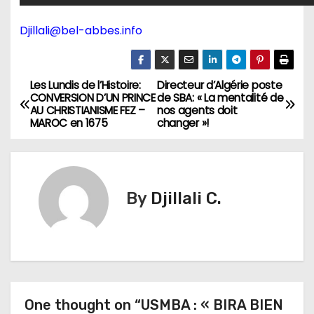
Djillali@bel-abbes.info
Les Lundis de l’Histoire:
Directeur d’Algérie poste
N
CONVERSION D’UN PRINCE
de SBA: « La mentalité de
AU CHRISTIANISME FEZ –
nos agents doit
a
MAROC en 1675
changer »!
v
i
By
Djillali C.
g
a
t
i
One thought on “USMBA : « BIRA BIEN