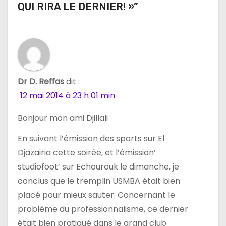
QUI RIRA LE DERNIER! »”
o
n
d
e
Dr D. Reffas
dit :
l
12 mai 2014 à 23 h 01 min
’
Bonjour mon ami Djillali
a
En suivant l’émission des sports sur El
Djazairia cette soirée, et l’émission’
r
studiofoot’ sur Echourouk le dimanche, je
t
conclus que le tremplin USMBA était bien
placé pour mieux sauter. Concernant le
i
problème du professionnalisme, ce dernier
c
était bien pratiqué dans le grand club