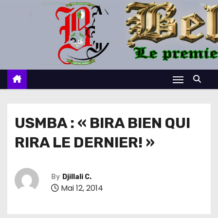
S
k
i
p
t
o
c
o
n
USMBA : « BIRA BIEN QUI
t
RIRA LE DERNIER! »
e
n
t
By
Djillali C.
Mai 12, 2014