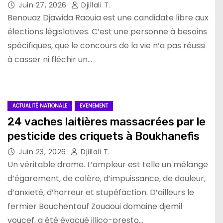
Juin 27, 2026
Djillali T.
Benouaz Djawida Raouia est une candidate libre aux
élections législatives. C’est une personne à besoins
spécifiques, que le concours de la vie n’a pas réussi
à casser ni fléchir un…
ACTUALITÉ NATIONALE
EVENEMENT
24 vaches laitières massacrées par le
pesticide des criquets à Boukhanefis
Juin 23, 2026
Djillali T.
Un véritable drame. L’ampleur est telle un mélange
d’égarement, de colère, d’impuissance, de douleur,
d’anxieté, d’horreur et stupéfaction. D’ailleurs le
fermier Bouchentouf Zouaoui domaine djemil
youcef, a été évacué illico-presto…