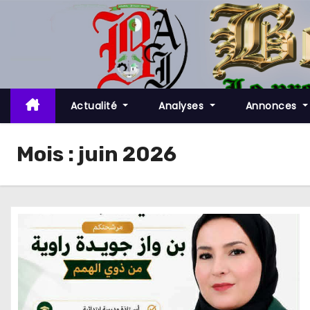
S
k
i
p
t
o
Actualité
Analyses
Annonces
c
o
Mois :
juin 2026
n
t
e
n
t